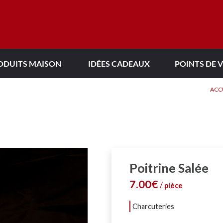
POINTS DE 
ODUITS MAISON
IDÉES CADEAUX
ACC
Poitrine Salée
7.00€
/
pièce
charcuteries