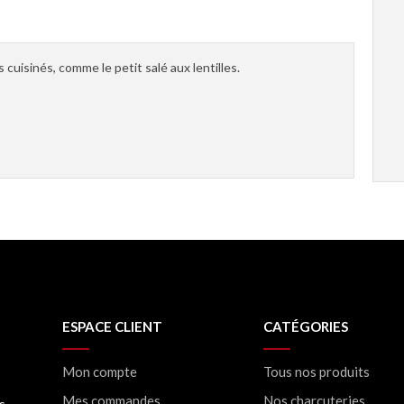
 cuisinés, comme le petit salé aux lentilles.
ESPACE CLIENT
CATÉGORIES
Mon compte
Tous nos produits
Mes commandes
Nos charcuteries