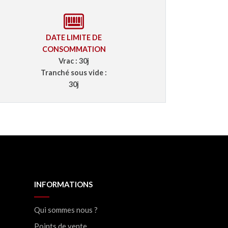
DATE LIMITE DE
CONSOMMATION
Vrac : 30j
Tranché sous vide :
30j
INFORMATIONS
Qui sommes nous ?
Points de vente